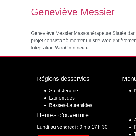
Geneviève Messier
Geneviève Messier Massothérapeute Située dans 
projet consistait à monter un site Web entièrem
Intégration WooCommerce
Régions desservies
Men
Saint-Jérôme
Laurentides
Basses-Laurentides
Heures d’ouverture
Lundi au vendredi : 9 h à 17 h 30