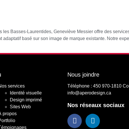
les Basses-Laurentides, Geneviève Messier offre des service
ent adaptatif basé sur son image de marque existante. Notre ex
u
Nous joindre
Nos services
Téléphone :
450 970-1810
Cou
Identité visuelle
info@aperodesign.ca
Design imprimé
Nos réseaux sociaux
Sites Web
À propos
Portfolio
Témoignages